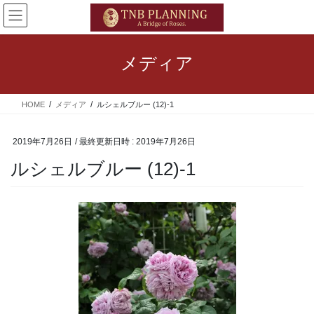
コ
ナ
ン
ビ
テ
ゲ
ン
ー
メディア
ツ
シ
へ
ョ
ス
ン
HOME
メディア
ルシェルブルー (12)-1
キ
に
ッ
移
プ
動
2019年7月26日
/ 最終更新日時 :
2019年7月26日
ルシェルブルー (12)-1