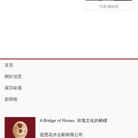
代表 楊妮蓉
首頁
關於堤恩
羅莎歐麗
新聞報
A Bridge of Roses. 玫瑰文化的橋樑
堤恩花卉企劃有限公司