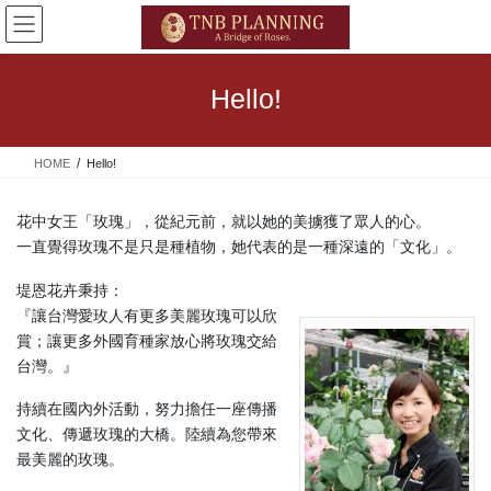
コ
ナ
ン
ビ
テ
ゲ
ン
ー
Hello!
ツ
シ
へ
ョ
ス
ン
HOME
Hello!
キ
に
ッ
移
プ
動
花中女王「玫瑰」，從紀元前，就以她的美擄獲了眾人的心。
一直覺得玫瑰不是只是種植物，她代表的是一種深遠的「文化」。
堤恩花卉秉持：
『讓台灣愛玫人有更多美麗玫瑰可以欣
賞；讓更多外國育種家放心將玫瑰交給
台灣。』
持續在國內外活動，努力擔任一座傳播
文化、傳遞玫瑰的大橋。陸續為您帶來
最美麗的玫瑰。