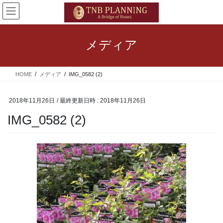
コ
ナ
ン
ビ
テ
ゲ
ン
ー
メディア
ツ
シ
へ
ョ
ス
ン
HOME
メディア
IMG_0582 (2)
キ
に
ッ
移
プ
動
2018年11月26日
/ 最終更新日時 :
2018年11月26日
IMG_0582 (2)