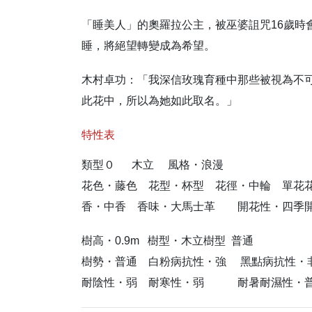
「睡美人」的奧羅拉公主，被巫婆詛咒16歲時
睡，將絕望轉變成為希望。
木村卓功：「我深信玫瑰育種中那些被視為不
此花中，所以為她如此取名。」
特性表
類型０ 木立 風格・浪漫
花色・藤色 花型・杯型 花徑・中輪 單花
香・中香 香味・大馬士革 開花性・四季
樹高・0.9m 樹型・木立樹型 普通
樹勢・普通 白粉病抗性・強 黑點病抗性・
耐陰性・弱 耐寒性・弱 耐暑耐濕性・