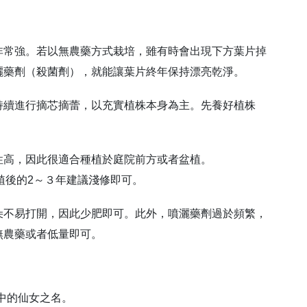
。
非常強。若以無農藥方式栽培，雖有時會出現下方葉片掉
灑藥劑（殺菌劑），就能讓葉片終年保持漂亮乾淨。
持續進行摘芯摘蕾，以充實植株本身為主。先養好植株
性高，因此很適合種植於庭院前方或者盆植。
植後的2～３年建議淺修即可。
朵不易打開，因此少肥即可。此外，噴灑藥劑過於頻繁，
無農藥或者低量即可。
中的仙女之名。