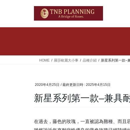
コ
ナ
ン
ビ
テ
ゲ
ン
ー
ツ
シ
へ
ョ
ス
ン
キ
に
ッ
移
HOME
羅莎歐麗大小事
品種介紹
新星系列第一款–
プ
動
2020年4月25日
/ 最終更新日時 :
2025年4月15日
新星系列第一款–兼具
在過去，藤色的玫瑰，一直被認為難種、而且