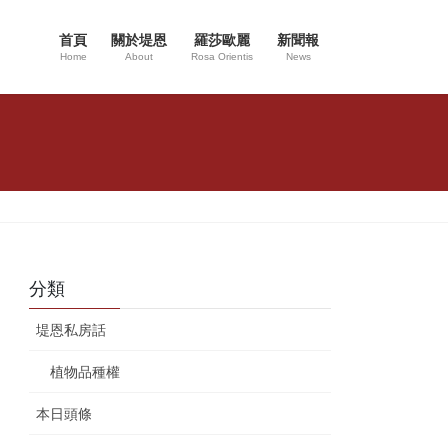
首頁
關於堤恩
羅莎歐麗
新聞報
Home
About
Rosa Orientis
News
分類
堤恩私房話
植物品種權
本日頭條