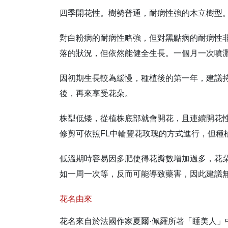
四季開花性。樹勢普通，耐病性強的木立樹型
對白粉病的耐病性略強，但對黑點病的耐病性
落的狀況，但依然能健全生長。一個月一次噴
因初期生長較為緩慢，種植後的第一年，建議
後，再來享受花朵。
株型低矮，從植株底部就會開花，且連續開花
修剪可依照FL中輪豐花玫瑰的方式進行，但種
低溫期時容易因多肥使得花瓣數增加過多，花
如一周一次等，反而可能導致藥害，因此建議
花名由來
花名來自於法國作家夏爾·佩羅所著「睡美人」