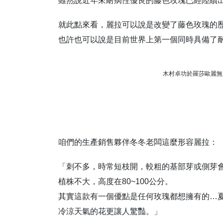
雖然說近年來耐病性優良的藤色玫瑰已經陸續
就此點來看，麗拉可以說是改變了藤色玫瑰的
也許也可以說是目前世界上第一個同時具備了
木村卓功於羅莎歐麗無
咱們的生產銷售夥伴冬冬老闆這麼形容麗拉：
「刺不多，時常短枝開，較粗的基部芽或側芽
植株不大，高度在80~100公分。
其實這款有一個優點是任何玫瑰都想擁有的…
冷涼天氣的花更讓人驚豔。」