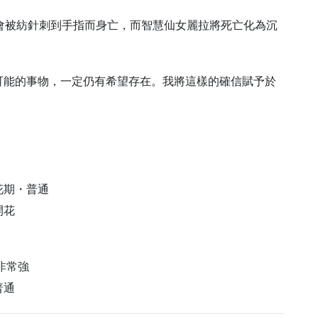
會被紡針刺到手指而身亡，而智慧仙女麗拉將死亡化為沉
可能的事物，一定仍有希望存在。我將這樣的確信賦予於
花期・普通
開花
非常強
普通