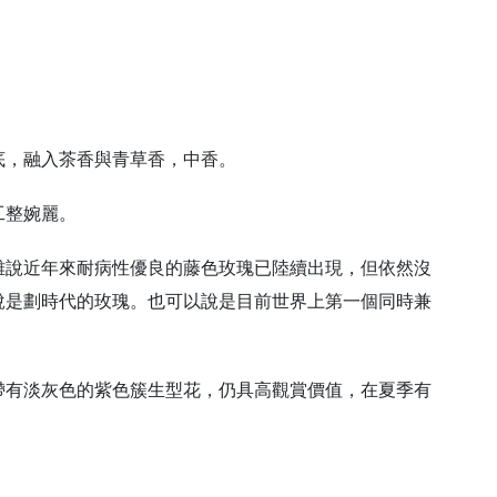
底，融入茶香與青草香，中香。
工整婉麗。
雖說近年來耐病性優良的藤色玫瑰已陸續出現，但依然沒
說是劃時代的玫瑰。也可以說是目前世界上第一個同時兼
帶有淡灰色的紫色簇生型花，仍具高觀賞價值，在夏季有