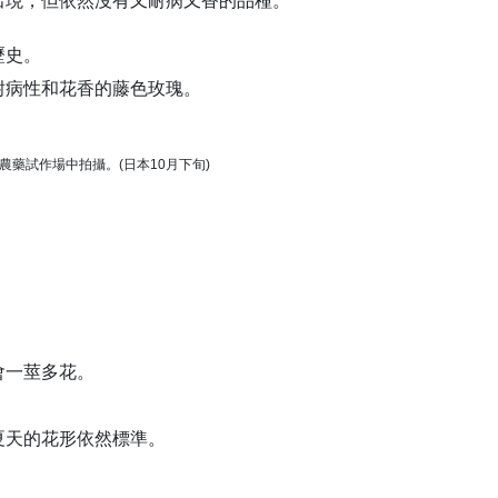
出現，但依然沒有又耐病又香的品種。
歷史。
耐病性和花香的藤色玫瑰。
農藥試作場中拍攝。(日本10月下旬)
會一莖多花。
夏天的花形依然標準。